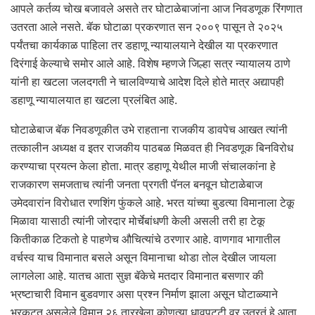
आपले कर्तव्य चोख बजावले असते तर घोटाळेबाजांना आज निवडणूक रिंगणात
उतरता आले नसते. बॅक घोटाळा प्रकरणात सन २००९ पासून ते २०२५
पर्यंतचा कार्यकाळ पाहिला तर डहाणू न्यायालयाने देखील या प्रकरणात
दिरंगाई केल्याचे समोर आले आहे. विशेष म्हणजे जिल्हा सत्र न्यायालय ठाणे
यांनी हा खटला जलदगती ने चालविण्याचे आदेश दिले होते मात्र अद्यापही
डहाणू न्यायालयात हा खटला प्रलंबित आहे.
घोटाळेबाज बॅक निवडणूकीत उभे राहताना राजकीय डावपेच आखत त्यांनी
तत्कालीन अध्यक्ष व इतर राजकीय पाठबळ मिळवत ही निवडणूक बिनविरोध
करण्याचा प्रयत्न केला होता. मात्र डहाणू येथील माजी संचालकांना हे
राजकारण समजताच त्यांनी जनता प्रगती पॅनल बनवून घोटाळेबाज
उमेदवारांन विरोधात रणशिंग फुंकले आहे. भरत यांच्या बुडत्या विमानाला टेकू
मिळावा यासाठी त्यांनी जोरदार मोर्चेबांधणी केली असली तरी हा टेकू
कितीकाळ टिकतो हे पाहणेच औचित्यांचे ठरणार आहे. वाणगाव भागातील
वर्चस्व याच विमानात बसले असून विमानाचा थोडा तोल देखील जायला
लागलेला आहे. यातच आता सुज्ञ बॅकेचे मतदार विमानात बसणार की
भ्रष्टाचारी विमान बुडवणार असा प्रश्न निर्माण झाला असून घोटाळ्याने
भरकटत असलेले विमान २६ तारखेला कोणत्या धावपट्टी वर उतरतं हे आता